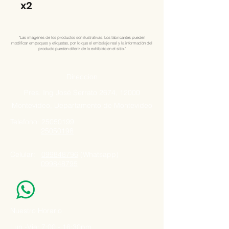
x2
"Las imágenes de los productos son ilustrativas. Los fabricantes pueden
modificar empaques y etiquetas, por lo que el embalaje real y la información del
producto pueden diferir de lo exhibido en el sitio."
Direccion
Pres. Ing José Serrato 2674, 12000
Montevideo, Departamento de Montevideo
Telefono:
25050199
25050198
Celular:
099848796
(Whatsapp)
099848795
Nuestro Horario
Lun -Vie: 7:00 - 16:30pm