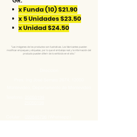
GR.
x Funda (10) $21.90
x 5 Unidades $23.50
x Unidad $24.50
"Las imágenes de los productos son ilustrativas. Los fabricantes pueden
modificar empaques y etiquetas, por lo que el embalaje real y la información del
producto pueden diferir de lo exhibido en el sitio."
Direccion
Pres. Ing José Serrato 2674, 12000
Montevideo, Departamento de Montevideo
Telefono:
25050199
25050198
Celular:
099848796
(Whatsapp)
099848795