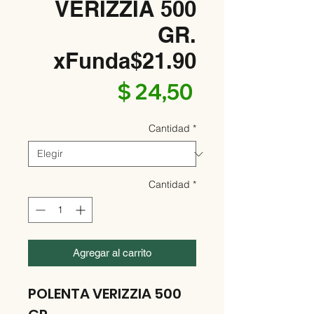
VERIZZIA 500
GR.
xFunda$21.90
Precio
$ 24,50
Cantidad
*
Cantidad
*
Agregar al carrito
POLENTA VERIZZIA 500