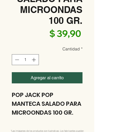
MICROONDAS
100 GR.
Precio
$ 39,90
Cantidad
*
Agregar al carrito
POP JACK POP
MANTECA SALADO PARA
MICROONDAS 100 GR.
"Las imágenes de los productos son ilustrativas. Los fabricantes pueden