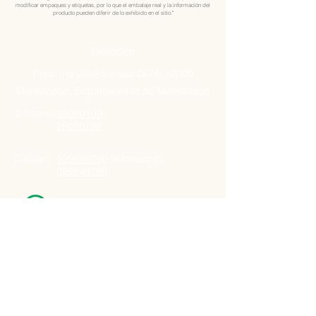
modificar empaques y etiquetas, por lo que el embalaje real y la información del
producto pueden diferir de lo exhibido en el sitio."
Direccion
Pres. Ing José Serrato 2674, 12000
Montevideo, Departamento de Montevideo
Telefono:
25050199
25050198
Celular:
099848796
(Whatsapp)
099848795
Nuestro Horario
Lun -Vie: 7:00 - 16:30pm
Email:
agatad2012@hotmail.com