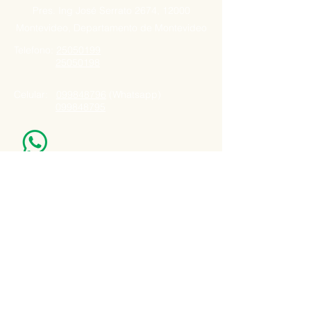
Pres. Ing José Serrato 2674, 12000
Montevideo, Departamento de Montevideo
Telefono:
25050199
25050198
Celular:
099848796
(Whatsapp)
099848795
Nuestro Horario
Lun -Vie: 7:00 - 16:30pm
Email:
agatad2012@hotmail.com