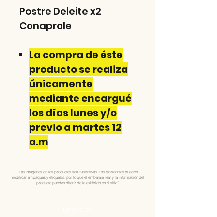
Postre Deleite x2
Conaprole
La compra de éste
producto se realiza
únicamente
mediante encargué
los días lunes y/o
previo a martes 12
a.m
"Las imágenes de los productos son ilustrativas. Los fabricantes pueden
modificar empaques y etiquetas, por lo que el embalaje real y la información del
producto pueden diferir de lo exhibido en el sitio."
Direccion