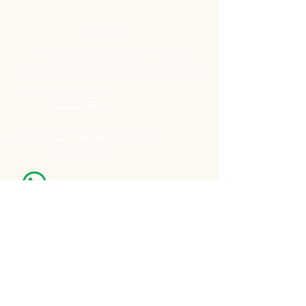
Direccion
Pres. Ing José Serrato 2674, 12000
Montevideo, Departamento de Montevideo
Telefono:
25050199
25050198
Celular:
099848796
(Whatsapp)
099848795
Nuestro Horario
Lun -Vie: 7:00 - 16:30pm
Email:
agatad2012@hotmail.com