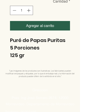
Cantidad
*
Agregar al carrito
Puré de Papas Puritas
5 Porciones
125 gr
"Las imágenes de los productos son ilustrativas. Los fabricantes pueden
modificar empaques y etiquetas, por lo que el embalaje real y la información del
producto pueden diferir de lo exhibido en el sitio."
Direccion
Pres. Ing José Serrato 2674, 12000
Montevideo, Departamento de Montevideo