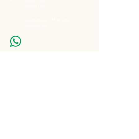
Telefono:
25050199
25050198
Celular:
099848796
(Whatsapp)
099848795
Nuestro Horario
Lun -Vie: 7:00 - 16:30pm
Email:
agatad2012@hotmail.com