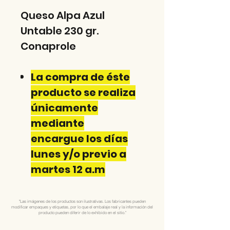
Queso Alpa Azul
Untable 230 gr.
Conaprole
La compra de éste
producto se realiza
únicamente
mediante
encargue los días
lunes y/o previo a
martes 12 a.m
"Las imágenes de los productos son ilustrativas. Los fabricantes pueden
modificar empaques y etiquetas, por lo que el embalaje real y la información del
producto pueden diferir de lo exhibido en el sitio."