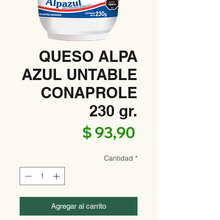
QUESO ALPA
AZUL UNTABLE
CONAPROLE
230 gr.
Precio
$ 93,90
Cantidad
*
Agregar al carrito