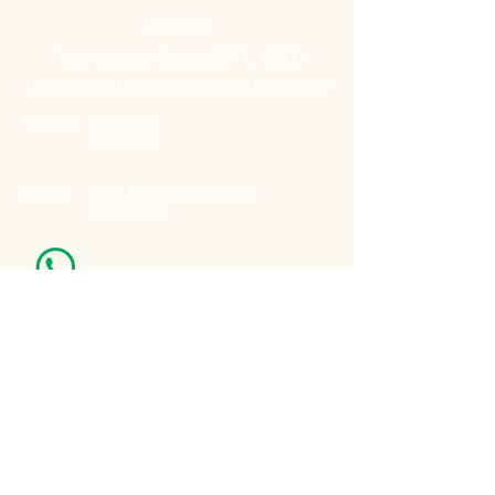
Direccion
Pres. Ing José Serrato 2674, 12000
Montevideo, Departamento de Montevideo
Telefono:
25050199
25050198
Celular:
099848796
(Whatsapp)
099848795
Nuestro Horario
Lun -Vie: 7:00 - 16:30pm
Email:
agatad2012@hotmail.com