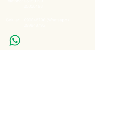
Telefono:
25050199
25050198
Celular:
099848796
(Whatsapp)
099848795
Nuestro Horario
Lun -Vie: 7:00 - 16:30pm
Email:
agatad2012@hotmail.com