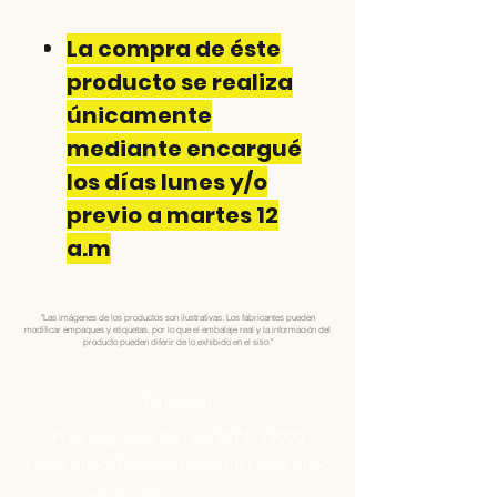
La compra de éste
producto se realiza
únicamente
mediante encargué
los días lunes y/o
previo a martes 12
a.m
"Las imágenes de los productos son ilustrativas. Los fabricantes pueden
modificar empaques y etiquetas, por lo que el embalaje real y la información del
producto pueden diferir de lo exhibido en el sitio."
Direccion
Pres. Ing José Serrato 2674, 12000
Montevideo, Departamento de Montevideo