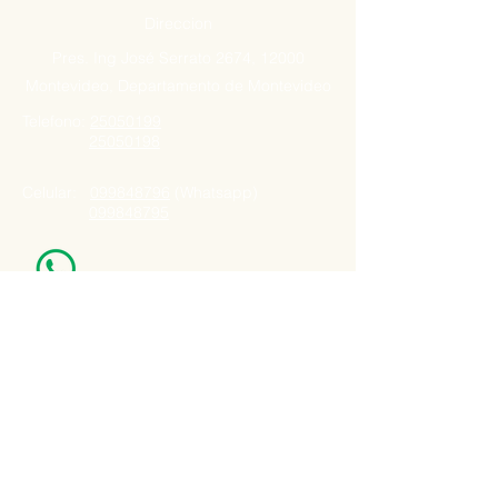
Direccion
Pres. Ing José Serrato 2674, 12000
Montevideo, Departamento de Montevideo
Telefono:
25050199
25050198
Celular:
099848796
(Whatsapp)
099848795
Nuestro Horario
Lun -Vie: 7:00 - 16:30pm
Email:
agatad2012@hotmail.com