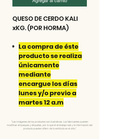
Agregar al carrito
QUESO DE CERDO KALI
xKG. (POR HORMA)
La compra de éste
producto se realiza
únicamente
mediante
encargue los días
lunes y/o previo a
martes 12 a.m
"Las imágenes de los productos son ilustrativas. Los fabricantes pueden
modificar empaques y etiquetas, por lo que el embalaje real y la información del
producto pueden diferir de lo exhibido en el sitio."