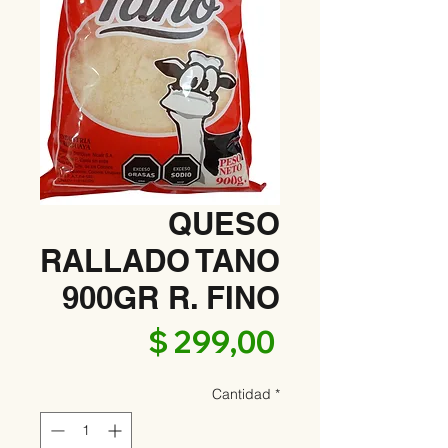
QUESO
RALLADO TANO
900GR R. FINO
Precio
$ 299,00
Cantidad
*