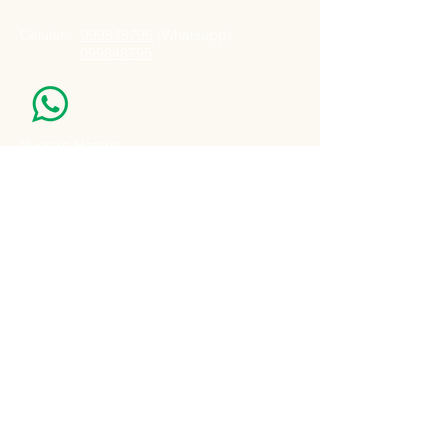
Celular:
099848796
(Whatsapp)
099848795
Nuestro Horario
Lun -Vie: 7:00 - 16:30pm
Email:
agatad2012@hotmail.com