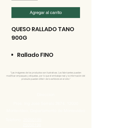
Agregar al carrito
QUESO RALLADO TANO
900G
Rallado FINO
"Las imágenes de los productos son ilustrativas. Los fabricantes pueden
modificar empaques y etiquetas, por lo que el embalaje real y la información del
producto pueden diferir de lo exhibido en el sitio."
Direccion
Pres. Ing José Serrato 2674, 12000
Montevideo, Departamento de Montevideo
Telefono:
25050199
25050198