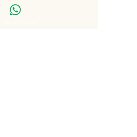
Nuestro Horario
Lun -Vie: 7:00 - 16:30pm
Email:
agatad2012@hotmail.com
Recibe Ofertas y Promociones especiales