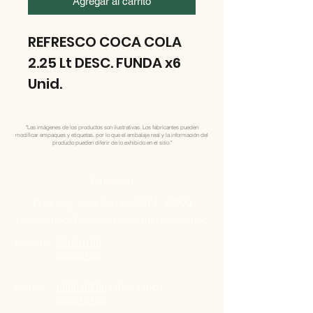
Agregar al carrito
REFRESCO COCA COLA
2.25 Lt DESC. FUNDA x6
Unid.
"Las imágenes de los productos son ilustrativas. Los fabricantes pueden
modificar empaques y etiquetas, por lo que el embalaje real y la información del
producto pueden diferir de lo exhibido en el sitio."
Direccion
Pres. Ing José Serrato 2674, 12000
Montevideo, Departamento de Montevideo
Telefono:
25050199
25050198
Celular:
099848796
(Whatsapp)
099848795