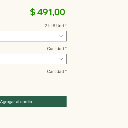
Precio
$ 491,00
2 Lt 6 Und
*
Cantidad
*
Cantidad
*
Agregar al carrito