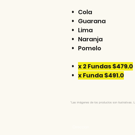
Cola
Guarana
Lima
Naranja
Pomelo
x 2 Fundas $479.0
x Funda $491.0
"Las imágenes de los productos son ilustrativas. L
Direccion