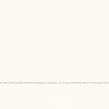
os fabricantes pueden modificar empaques y etiquetas, por lo que el embalaje real y la información del pro
Telefono:
25050199
25050198