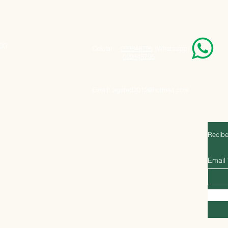
000
Celular:
099848796
(Whatsapp)
099848795
Email:
agatad2012@hotmail.com
Recibe
Email