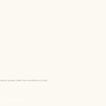
ducto pueden diferir de lo exhibido en el sitio."
Nuestro Horario