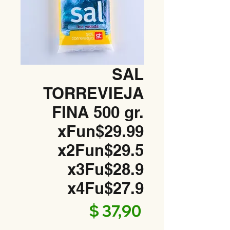
SAL
TORREVIEJA
FINA 500 gr.
xFun$29.99
x2Fun$29.5
x3Fu$28.9
x4Fu$27.9
Precio
$ 37,90