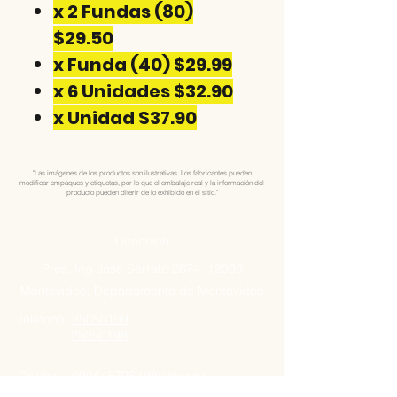
x 2 Fundas (80)
$29.50
x Funda (40) $29.99
x 6 Unidades $32.90
x Unidad $37.90
"Las imágenes de los productos son ilustrativas. Los fabricantes pueden
modificar empaques y etiquetas, por lo que el embalaje real y la información del
producto pueden diferir de lo exhibido en el sitio."
Direccion
Pres. Ing José Serrato 2674, 12000
Montevideo, Departamento de Montevideo
Telefono:
25050199
25050198
Celular:
099848796
(Whatsapp)
099848795