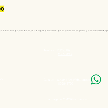
90
os fabricantes pueden modificar empaques y etiquetas, por lo que el embalaje real y la información del pro
Telefono:
25050199
25050198
000
Celular:
099848796
(Whatsapp)
099848795
Email:
agatad2012@hotmail.com