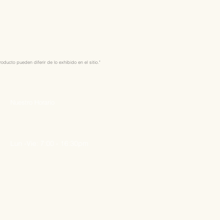
ducto pueden diferir de lo exhibido en el sitio."
Nuestro Horario
Lun -Vie: 7:00 - 16:30pm