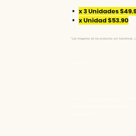
x 3 Unidades $49.
x Unidad $53.90
"Las imágenes de los productos son ilustrativas. L
Direccion
Pres. Ing José Serrato 2674, 12
Montevideo, Departamento de
Montevideo