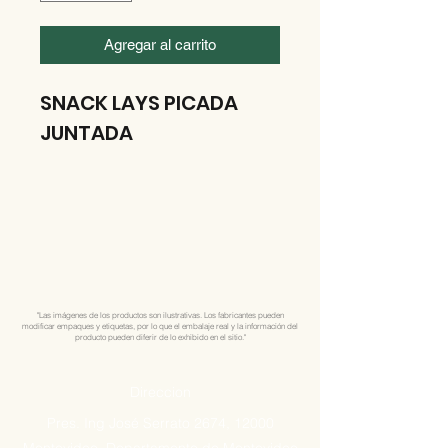
Agregar al carrito
SNACK LAYS PICADA
JUNTADA
"Las imágenes de los productos son ilustrativas. Los fabricantes pueden
modificar empaques y etiquetas, por lo que el embalaje real y la información del
producto pueden diferir de lo exhibido en el sitio."
Direccion
Pres. Ing José Serrato 2674, 12000