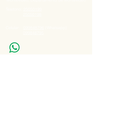
Montevideo, Departamento de Montevideo
Telefono:
25050199
25050198
Celular:
099848796
(Whatsapp)
099848795
Nuestro Horario
Lun -Vie: 7:00 - 16:30pm
Email:
agatad2012@hotmail.com