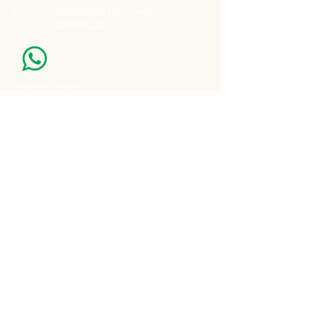
Celular:
099848796
(Whatsapp)
099848795
Nuestro Horario
Lun -Vie: 7:00 - 16:30pm
Email:
agatad2012@hotmail.com