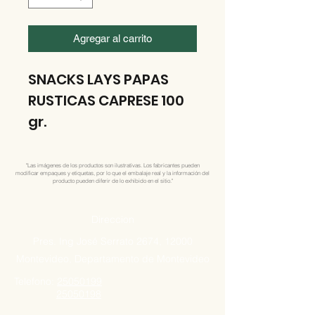
Agregar al carrito
SNACKS LAYS PAPAS
RUSTICAS CAPRESE 100
gr.
"Las imágenes de los productos son ilustrativas. Los fabricantes pueden
modificar empaques y etiquetas, por lo que el embalaje real y la información del
producto pueden diferir de lo exhibido en el sitio."
Direccion
Pres. Ing José Serrato 2674, 12000
Montevideo, Departamento de Montevideo
Telefono:
25050199
25050198