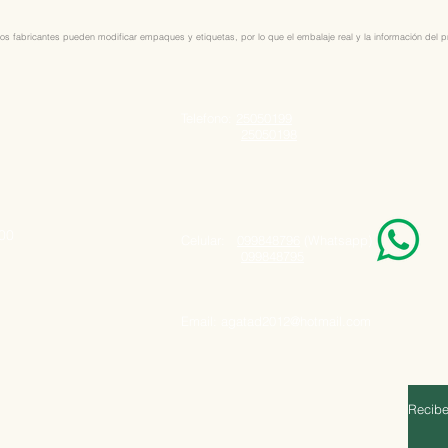
os fabricantes pueden modificar empaques y etiquetas, por lo que el embalaje real y la información del pro
Telefono:
25050199
25050198
000
Celular:
099848796
(Whatsapp)
099848795
Email:
agatad2012@hotmail.com
Recibe