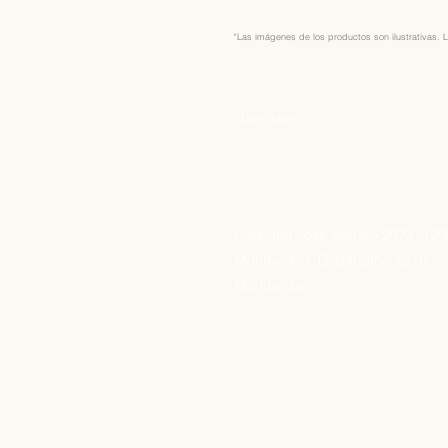
"Las imágenes de los productos son ilustrativas. L
Direccion
Pres. Ing José Serrato 2674, 12
Montevideo, Departamento de
Montevideo