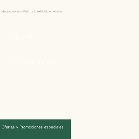
ducto pueden diferir de lo exhibido en el sitio."
Nuestro Horario
Lun -Vie: 7:00 - 16:30pm
 Ofertas y Promociones especiales