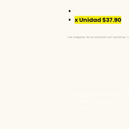
x Unidad $37.90
"Las imágenes de los productos son ilustrativas. L
Direccion
Pres. Ing José Serrato 2674, 12
Montevideo, Departamento de
Montevideo