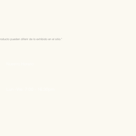
ducto pueden diferir de lo exhibido en el sitio."
Nuestro Horario
Lun -Vie: 7:00 - 16:30pm