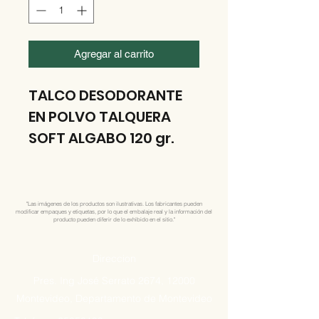
Agregar al carrito
TALCO DESODORANTE
EN POLVO TALQUERA
SOFT ALGABO 120 gr.
"Las imágenes de los productos son ilustrativas. Los fabricantes pueden
modificar empaques y etiquetas, por lo que el embalaje real y la información del
producto pueden diferir de lo exhibido en el sitio."
Direccion
Pres. Ing José Serrato 2674, 12000
Montevideo, Departamento de Montevideo