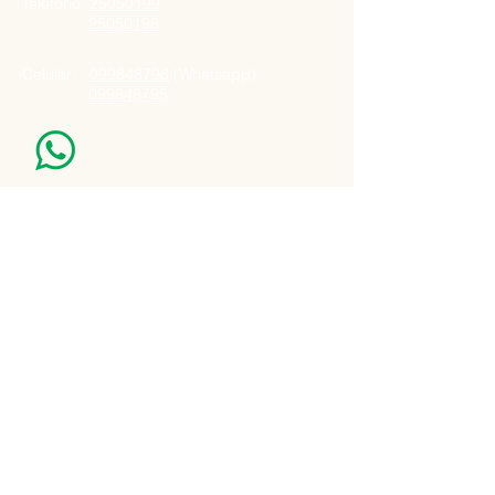
Telefono:
25050199
25050198
Celular:
099848796
(Whatsapp)
099848795
Nuestro Horario
Lun -Vie: 7:00 - 16:30pm
Email:
agatad2012@hotmail.com