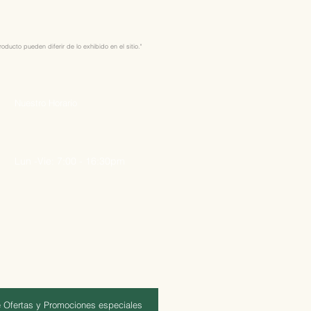
ducto pueden diferir de lo exhibido en el sitio."
Nuestro Horario
Lun -Vie: 7:00 - 16:30pm
 Ofertas y Promociones especiales