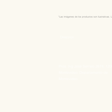
"Las imágenes de los productos son ilustrativas. L
Direccion
Pres. Ing José Serrato 2674, 12
Montevideo, Departamento de
Montevideo