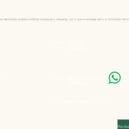
os fabricantes pueden modificar empaques y etiquetas, por lo que el embalaje real y la información del pro
Telefono:
25050199
25050198
000
Celular:
099848796
(Whatsapp)
099848795
Email:
agatad2012@hotmail.com
Recibe