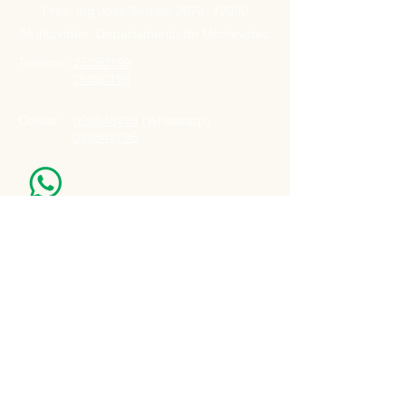
Pres. Ing José Serrato 2674, 12000
Montevideo, Departamento de Montevideo
Telefono:
25050199
25050198
Celular:
099848796
(Whatsapp)
099848795
Nuestro Horario
Lun -Vie: 7:00 - 16:30pm
Email:
agatad2012@hotmail.com