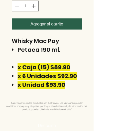
Agregar al carrito
Whisky Mac Pay
Petaca 190 ml.
x Caja (15) $89.90
x 6 Unidades $92.90
x Unidad $93.90
"Las imágenes de los productos son ilustrativas. Los fabricantes pueden
modificar empaques y etiquetas, por lo que el embalaje real y la información del
producto pueden diferir de lo exhibido en el sitio."
Direccion