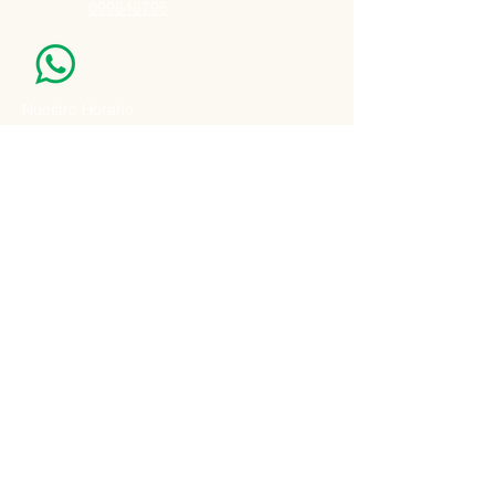
099848795
Nuestro Horario
Lun -Vie: 7:00 - 16:30pm
Email:
agatad2012@hotmail.com