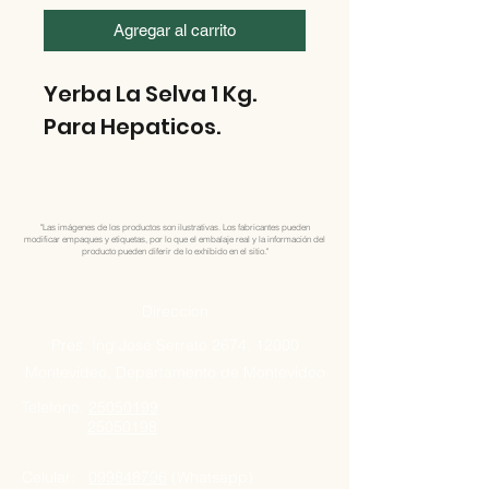
Agregar al carrito
Yerba La Selva 1 Kg.
Para Hepaticos.
"Las imágenes de los productos son ilustrativas. Los fabricantes pueden
modificar empaques y etiquetas, por lo que el embalaje real y la información del
producto pueden diferir de lo exhibido en el sitio."
Direccion
Pres. Ing José Serrato 2674, 12000
Montevideo, Departamento de Montevideo
Telefono:
25050199
25050198
Celular:
099848796
(Whatsapp)