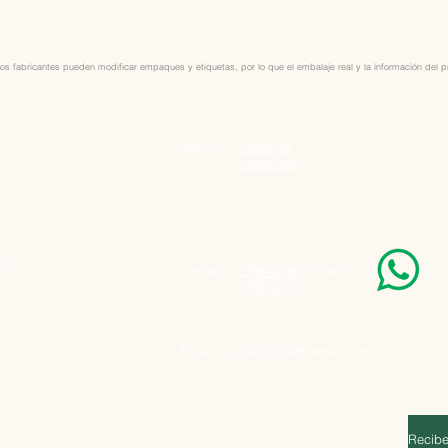
os fabricantes pueden modificar empaques y etiquetas, por lo que el embalaje real y la información del pro
Telefono:
25050199
25050198
000
Celular:
099848796
(Whatsapp)
099848795
Email:
agatad2012@hotmail.com
Recibe