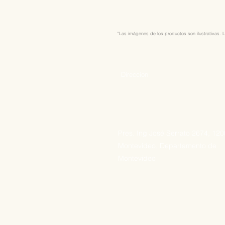
"Las imágenes de los productos son ilustrativas. L
Direccion
Pres. Ing José Serrato 2674, 12
Montevideo, Departamento de
Montevideo