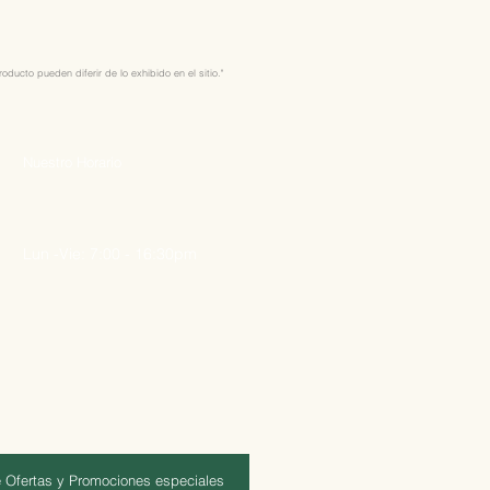
ducto pueden diferir de lo exhibido en el sitio."
Nuestro Horario
Lun -Vie: 7:00 - 16:30pm
 Ofertas y Promociones especiales