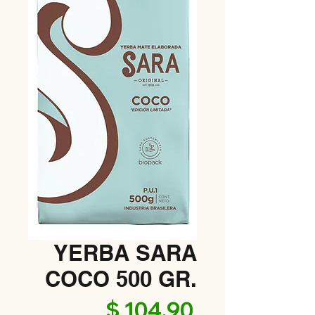
YERBA SARA
COCO 500 GR.
Precio
$ 104,90