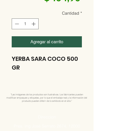
Cantidad
*
Agregar al carrito
YERBA SARA COCO 500
GR
"Las imágenes de los productos son ilustrativas. Los fabricantes pueden
modificar empaques y etiquetas, por lo que el embalaje real y la información del
producto pueden diferir de lo exhibido en el sitio."
Direccion
Pres. Ing José Serrato 2674, 12000