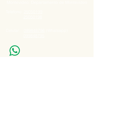
Montevideo, Departamento de Montevideo
Telefono:
25050199
25050198
Celular:
099848796
(Whatsapp)
099848795
Nuestro Horario
Lun -Vie: 7:00 - 16:30pm
Email:
agatad2012@hotmail.com